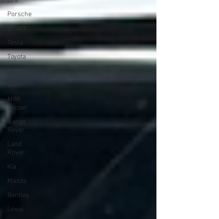
Ora
Porsche
Smart
Tesla
Toyota
Xpeng
Zeekr
MINI
Cooper
Range
Rover
Land
Rover
Kia
Mazda
Bentley
Lexus