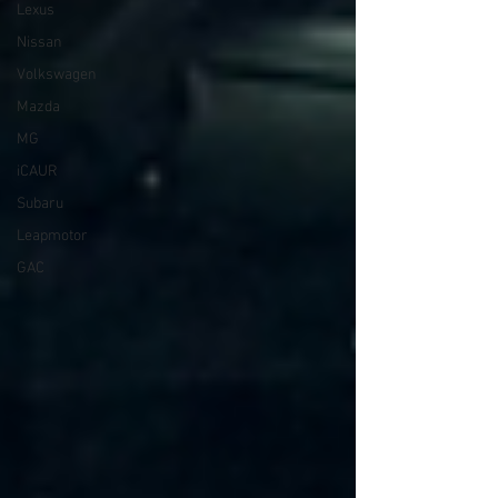
Lexus
Nissan
Volkswagen
Mazda
MG
iCAUR
Subaru
Leapmotor
GAC