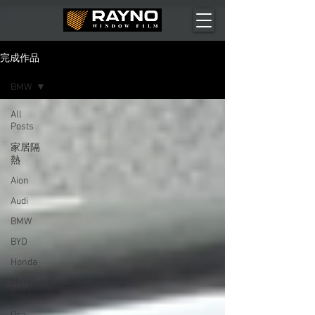
完成作品
BMW
All
Posts
家居隔
熱
Aion
Audi
BMW
BYD
Honda
Mercedes
Benz