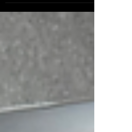
璃： SERIES 9 50 (PASS MOT)