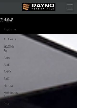
完成作品
Zeekr
All Posts
家居隔
熱
Aion
Audi
BMW
BYD
Honda
Mercedes
Benz
Ora