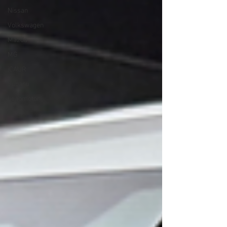
Nissan
Volkswagen
Mazda
MG
iCAUR
Subaru
Leapmotor
GAC