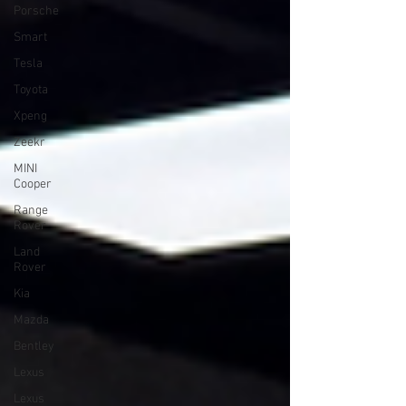
Porsche
Smart
Tesla
Toyota
Xpeng
Zeekr
MINI
Cooper
Range
Rover
Land
Rover
Kia
Mazda
Bentley
Lexus
Lexus