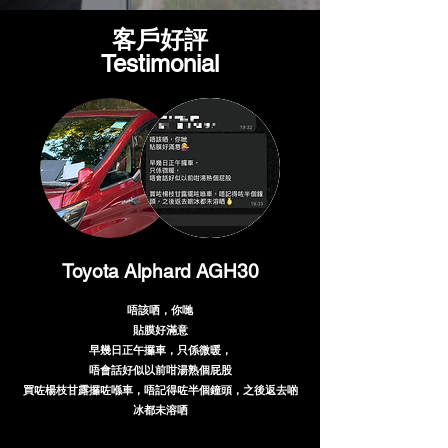
客戶好評
Testimonial
Toyota Alphard AGH30
唔該哂，你哋
貼膜好滿意​
早幾日正午攞車，只係微暖，
唔會話好似以前咁湯熟個屁股
​買咗楊枝甘露攞咗喺車，唔記得咗半個鐘頭，之後返去啲
冰都未溶哂