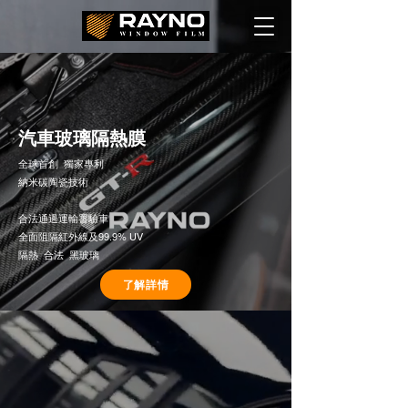
汽車玻璃隔熱膜
​全球首創 獨家專利
納米碳陶瓷技術
合法通過運輸䍝驗車
全面阻隔紅外線及99.9% UV
隔熱 合法 黑玻璃
了解詳情