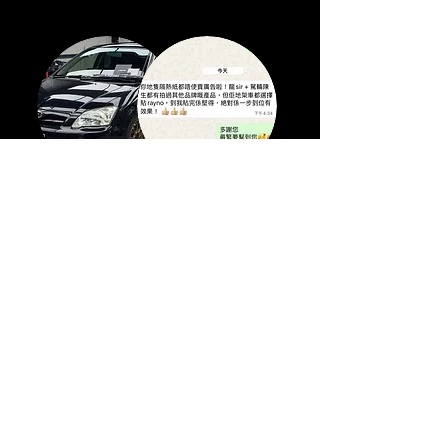
Toyota Corolla RunX
​你地隻隔熱紙都唔使賣廣告啦！龍sir ＋ 駕輛陳生都有拍
過其他品牌嘅產品，但佢地架車都選擇貼rayno，到我貼
完係堅得，絕對係一步到位有效果。