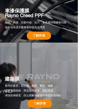
車漆保護膜
Rayno Creed PPF
防刮、防撞、抗紫外線、抗污，並具備自我修復功能
有效地保護原廠車漆和提高光澤度
了解詳情
​建築膜
​應用於家居、寫字樓、商場、醫院、遊艇
​阻隔太陽熱能，降低室內溫度，節約能源
增強玻璃硬度，防止因颱風破壞時導致玻璃飛散
了解詳情