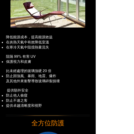
降低能源成本，提高能源效益
在炎熱天氣中有效降低室溫
在寒冷天氣中阻擋熱量流失
阻隔 99% 有害 UV
保護視力和皮膚
比未經處理的玻璃強硬 20 倍
防止因強風、暴雨、地震、爆炸
及其他外來衝擊導致玻璃碎裂損壞
提供額外安全
防止他人偷窺
防止不速之客
提供卓越清晰度和視野
全方位防護