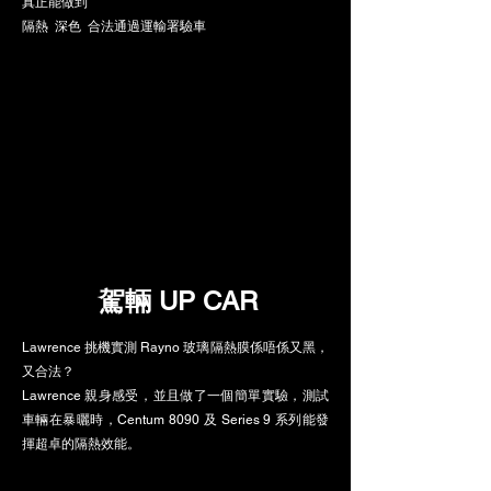
真正能做到​
隔熱 深色 合法通過運輸署驗車
駕輛 UP CAR
Lawrence 挑機實測 Rayno 玻璃隔熱膜係唔係又黑，
又合法？
Lawrence 親身感受，​​並且做了一個簡單實驗，測試
車輛在暴曬時，Centum 8090 ​及 Series 9 系列能發
揮超卓的隔熱效能。