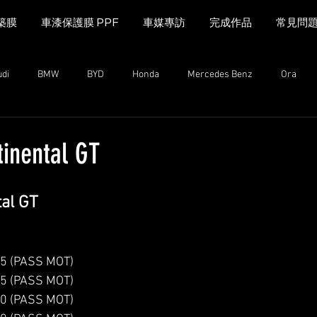
築膜
車漆保護膜 PPF
車媒專訪
完成作品
常見問
udi
BMW
BYD
Honda
Mercedes Benz
Ora
MINI Cooper
Range Rover
Land Rover
Kia
Mazda
tinental GT
n
Mazda
MG
iCAUR
Subaru
Leapmotor
al GT
(PASS MOT)
(PASS MOT)
(PASS MOT)