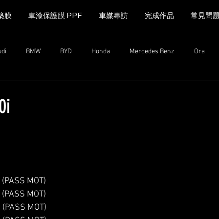
築膜
車漆保護膜 PPF
車媒專訪
完成作品
常見問
udi
BMW
BYD
Honda
Mercedes Benz
Ora
MINI Cooper
Range Rover
Land Rover
Kia
Mazda
0i
n
Mazda
MG
iCAUR
Subaru
Leapmotor
(PASS MOT)
(PASS MOT)
(PASS MOT)