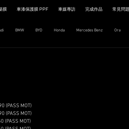
築膜
車漆保護膜 PPF
車媒專訪
完成作品
常見問
udi
BMW
BYD
Honda
Mercedes Benz
Ora
MINI Cooper
Range Rover
Land Rover
Kia
Mazda
n
Mazda
MG
iCAUR
Subaru
Leapmotor
 (PASS MOT)
 (PASS MOT)
0 (PASS MOT)