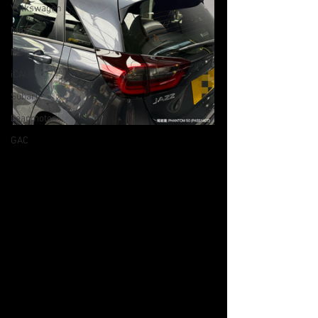
Volkswagen
Mazda
MG
iCAUR
Subaru
Leapmotor
GAC