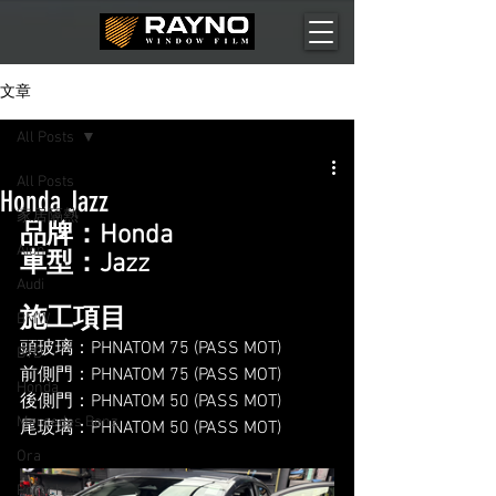
文章
All Posts
All Posts
Honda Jazz
家居隔熱
品牌：Honda
Aion
車型：Jazz
Audi
施工項目
BMW
頭玻璃：PHNATOM 75 (PASS MOT)
BYD
前側門：PHNATOM 75 (PASS MOT)
Honda
後側門：PHNATOM 50 (PASS MOT)
Mercedes Benz
尾玻璃：PHNATOM 50 (PASS MOT)
Ora
Porsche