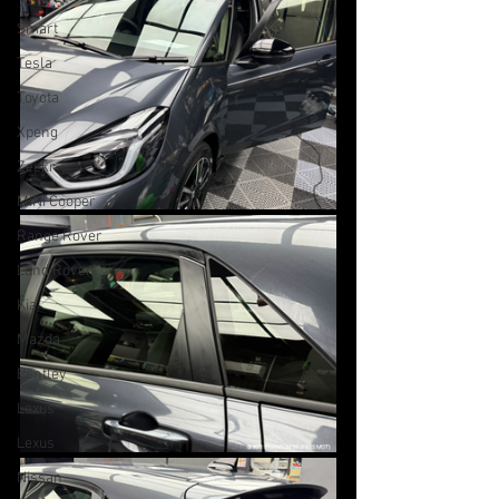
Smart
Tesla
Toyota
Xpeng
Zeekr
MINI Cooper
Range Rover
Land Rover
Kia
Mazda
Bentley
Lexus
Lexus
Nissan