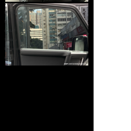
Volkswagen
Mazda
MG
iCAUR
Subaru
Leapmotor
GAC