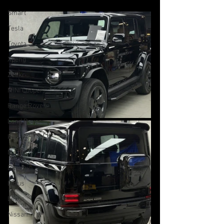
Smart
Tesla
Toyota
Xpeng
Zeekr
MINI Cooper
Range Rover
Land Rover
Kia
Mazda
Bentley
Lexus
Lexus
Nissan