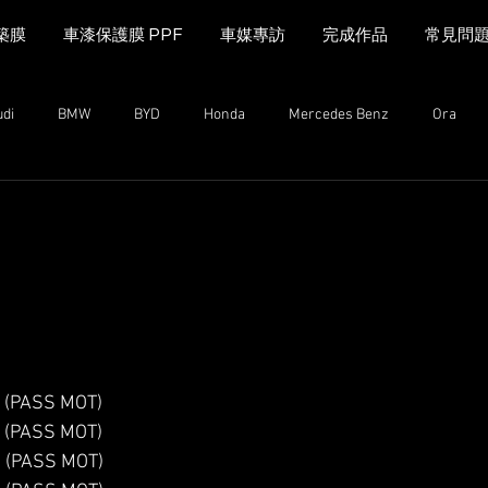
築膜
車漆保護膜 PPF
車媒專訪
完成作品
常見問
udi
BMW
BYD
Honda
Mercedes Benz
Ora
MINI Cooper
Range Rover
Land Rover
Kia
Mazda
n
Mazda
MG
iCAUR
Subaru
Leapmotor
(PASS MOT)
(PASS MOT)
(PASS MOT)