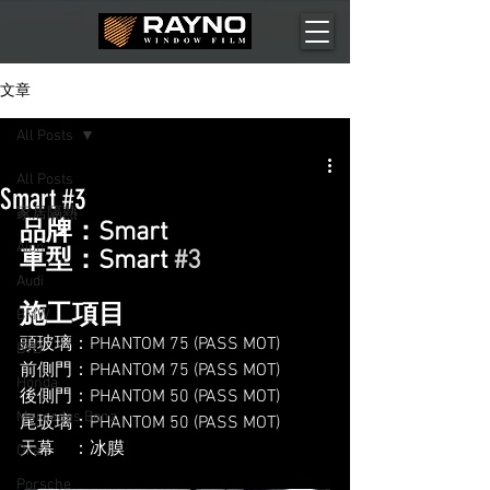
文章
All Posts
All Posts
Smart #3
家居隔熱
品牌：Smart
Aion
車型：Smart 
#3
Audi
施工項目
BMW
頭玻璃：PHANTOM 75 (PASS MOT)
BYD
前側門：PHANTOM 75 (PASS MOT)
Honda
後側門：PHANTOM 50 (PASS MOT)
Mercedes Benz
尾玻璃：PHANTOM 50 (PASS MOT)
天幕    ：冰膜
Ora
Porsche