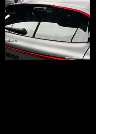
Volkswagen
Mazda
MG
iCAUR
Subaru
Leapmotor
GAC