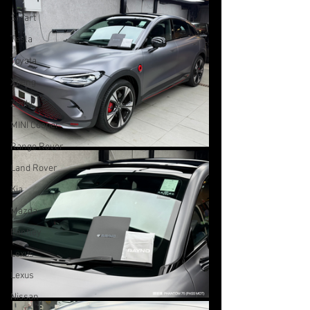
Smart
Tesla
Toyota
Xpeng
Zeekr
MINI Cooper
Range Rover
Land Rover
Kia
Mazda
Bentley
Lexus
Lexus
Nissan