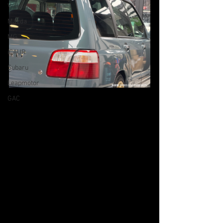
Volkswagen
Mazda
MG
iCAUR
Subaru
Leapmotor
GAC