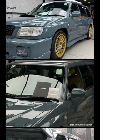
Smart
Tesla
Toyota
Xpeng
Zeekr
MINI Cooper
Range Rover
Land Rover
Kia
Mazda
Bentley
Lexus
Lexus
Nissan