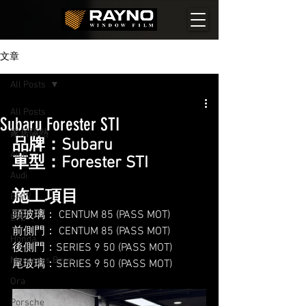
文章
All Posts
All Posts
Subaru Forester STI
家居隔熱
品牌：Subaru
Aion
車型：Forester STI
Audi
施工項目
BMW
頭玻璃： CENTUM 85 (PASS MOT)
BYD
前側門： CENTUM 85 (PASS MOT)
Honda
後側門：SERIES 9 50 (PASS MOT)
Mercedes Benz
尾玻璃：SERIES 9 50 (PASS MOT)
Ora
Porsche