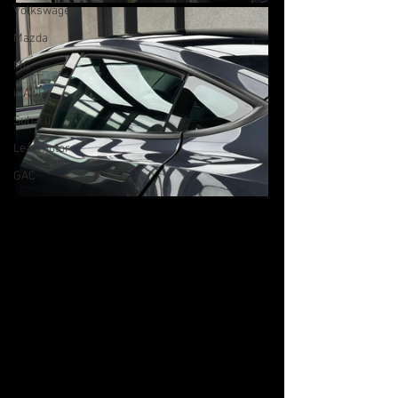
Volkswagen
Mazda
MG
iCAUR
Subaru
Leapmotor
GAC