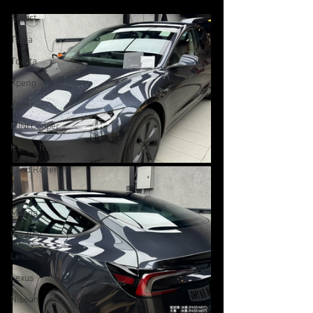
Smart
Tesla
Toyota
Xpeng
Zeekr
MINI Cooper
Range Rover
Land Rover
Kia
Mazda
Bentley
Lexus
Lexus
Nissan