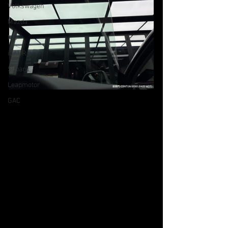
Volkswagen
Mazda
MG
iCAUR
Subaru
Leapmotor
GAC