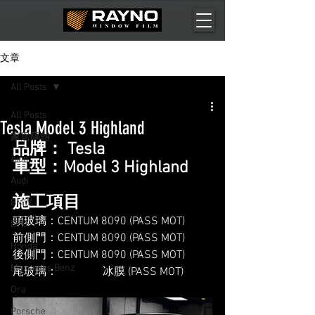
文章
All Posts
All Posts
Tesla Model 3 Highland
家居隔熱
品牌： Tesla
Aion
車型：Model 3 Highland
Audi
施工項目
BMW
頭玻璃：CENTUM 8090 (PASS MOT)
BYD
前側門：CENTUM 8090 (PASS MOT)
Honda
後側門：CENTUM 8090 (PASS MOT)
Mercedes Benz
尾玻璃：                冰膜 (PASS MOT)
Ora
Porsche