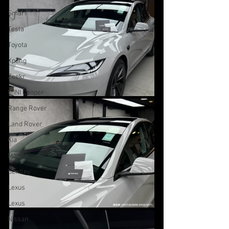
Smart
Tesla
Toyota
Xpeng
Zeekr
MINI Cooper
Range Rover
Land Rover
Kia
Mazda
Bentley
Lexus
Lexus
Nissan