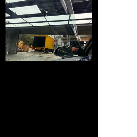
Volkswagen
Mazda
MG
iCAUR
Subaru
Leapmotor
GAC