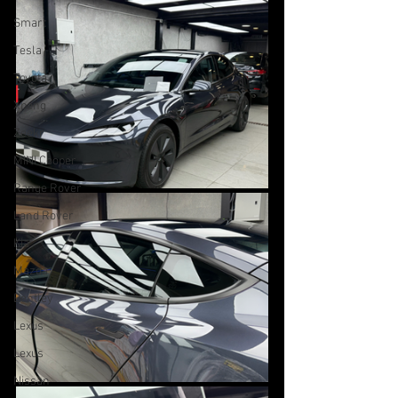
Smart
Tesla
Toyota
Xpeng
Zeekr
MINI Cooper
Range Rover
Land Rover
Kia
Mazda
Bentley
Lexus
Lexus
Nissan