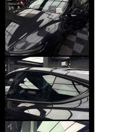
Smart
Tesla
Toyota
Xpeng
Zeekr
MINI Cooper
Range Rover
Land Rover
Kia
Mazda
Bentley
Lexus
Lexus
Nissan