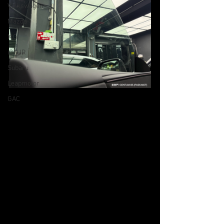
Volkswagen
Mazda
MG
iCAUR
Subaru
Leapmotor
GAC