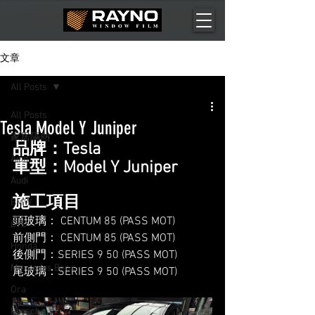
文章
All Posts
All Posts
Tesla Model Y Juniper
家居隔熱
品牌：Tesla 
Aion
車型：Model Y Juniper
Audi
施工項目
BMW
頭玻璃： CENTUM 85 (PASS MOT)
BYD
前側門： CENTUM 85 (PASS MOT)
Honda
後側門：SERIES 9 50 (PASS MOT)
Mercedes Benz
尾玻璃：SERIES 9 50 (PASS MOT)
Ora
Porsche