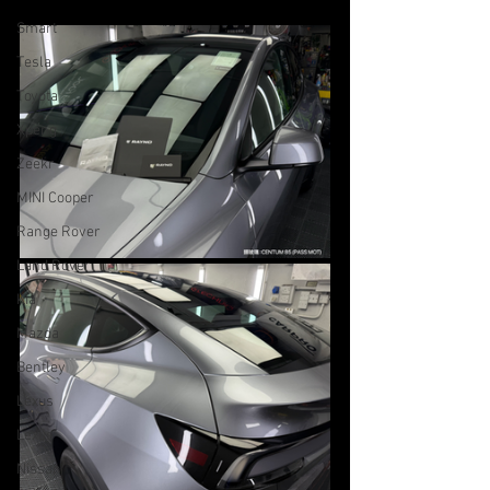
Smart
Tesla
Toyota
Xpeng
Zeekr
MINI Cooper
Range Rover
Land Rover
Kia
Mazda
Bentley
Lexus
Lexus
Nissan