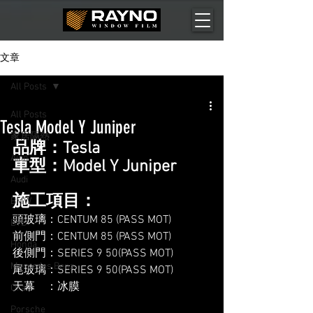
文章
All Posts
All Posts
Tesla Model Y Juniper
家居隔熱
品牌：Tesla
Aion
車型：Model Y Juniper
Audi
施工項目：
BMW
頭玻璃：CENTUM 85 (PASS MOT)
BYD
前側門：CENTUM 85 (PASS MOT)
Honda
後側門：SERIES 9 50(PASS MOT)
Mercedes Benz
尾玻璃：SERIES 9 50(PASS MOT)
天幕    ：冰膜
Ora
Porsche