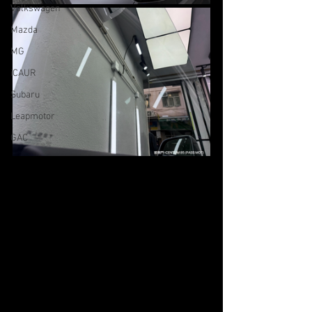
Volkswagen
Mazda
MG
iCAUR
Subaru
Leapmotor
GAC