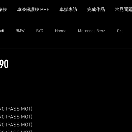
築膜
車漆保護膜 PPF
車媒專訪
完成作品
常見問
udi
BMW
BYD
Honda
Mercedes Benz
Ora
MINI Cooper
Range Rover
Land Rover
Kia
Mazda
 90
n
Mazda
MG
iCAUR
Subaru
Leapmotor
 (PASS MOT)
 (PASS MOT)
 (PASS MOT)