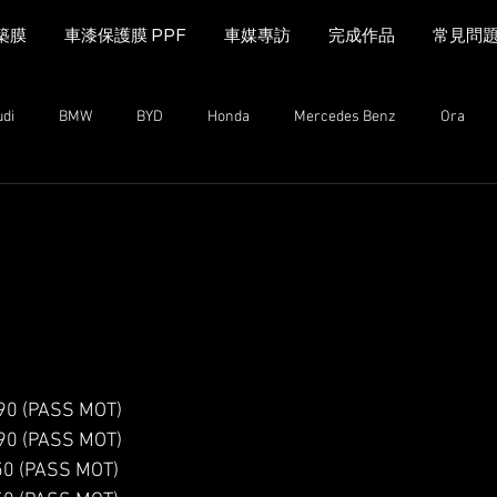
築膜
車漆保護膜 PPF
車媒專訪
完成作品
常見問
udi
BMW
BYD
Honda
Mercedes Benz
Ora
MINI Cooper
Range Rover
Land Rover
Kia
Mazda
n
Mazda
MG
iCAUR
Subaru
Leapmotor
 (PASS MOT)
 (PASS MOT)
0 (PASS MOT)