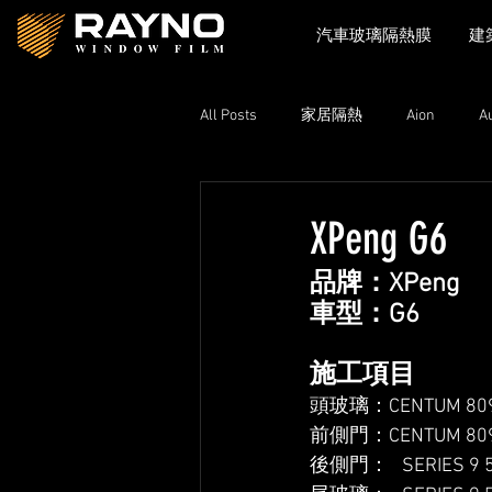
汽車玻璃隔熱膜
建
All Posts
家居隔熱
Aion
A
Toyota
Xpeng
Zeekr
XPeng G6
品牌：XPeng
Lexus
Nissan
Volkswage
車型：G6
施工項目
頭玻璃：CENTUM 8090
前側門：CENTUM 8090
後側門：   SERIES 9 5