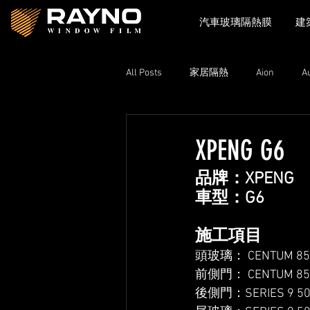
汽車玻璃隔熱膜
建
All Posts
家居隔熱
Aion
A
Toyota
Xpeng
Zeekr
XPENG G6
品牌：XPENG
Lexus
Nissan
Volkswage
車型：G6
施工項目
頭玻璃： CENTUM 85 
前側門： CENTUM 85 
後側門：SERIES 9 50 