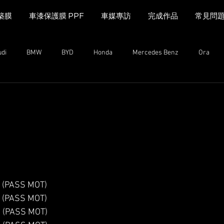
築膜
車漆保護膜 PPF
車媒專訪
完成作品
常見問
udi
BMW
BYD
Honda
Mercedes Benz
Ora
MINI Cooper
Range Rover
Land Rover
Kia
Mazda
n
Mazda
MG
iCAUR
Subaru
Leapmotor
(PASS MOT)
(PASS MOT)
(PASS MOT)