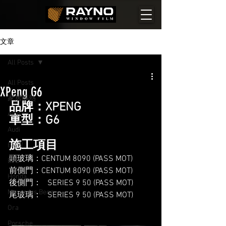
文章
All Posts
All Posts
XPeng G6
家居隔熱
品牌：XPENG
Aion
車型：G6
Audi
施工項目
BMW
頭玻璃：CENTUM 8090 (PASS MOT)
BYD
前側門：CENTUM 8090 (PASS MOT)
Honda
後側門：   SERIES 9 50 (PASS MOT)
Mercedes Benz
尾玻璃：   SERIES 9 50 (PASS MOT)
Ora
Porsche