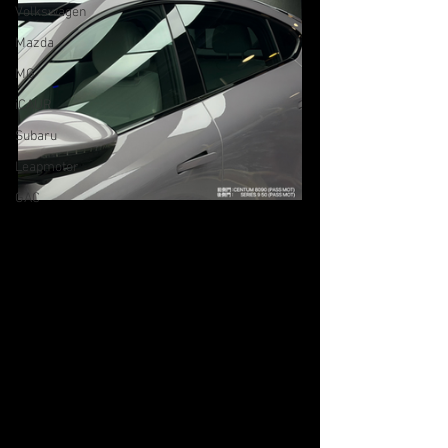
Volkswagen
Mazda
MG
iCAUR
Subaru
Leapmotor
GAC