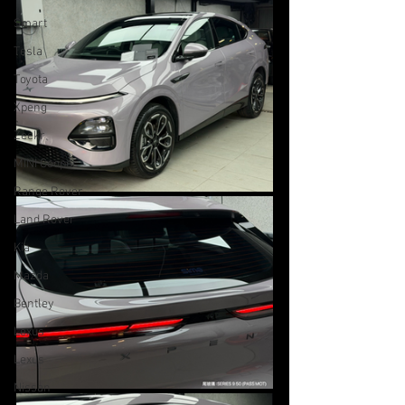
Smart
Tesla
Toyota
Xpeng
Zeekr
MINI Cooper
Range Rover
Land Rover
Kia
Mazda
Bentley
Lexus
Lexus
Nissan