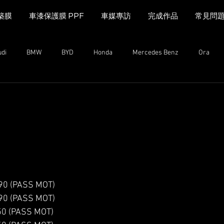
築膜
車漆保護膜 PPF
車媒專訪
完成作品
常見問
udi
BMW
BYD
Honda
Mercedes Benz
Ora
MINI Cooper
Range Rover
Land Rover
Kia
Mazda
n
Mazda
MG
iCAUR
Subaru
Leapmotor
 (PASS MOT)
 (PASS MOT)
0 (PASS MOT)