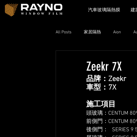
汽車玻璃隔熱膜
建
All Posts
家居隔熱
Aion
A
Toyota
Xpeng
Zeekr
Zeekr 7X
品牌：Zeekr
Lexus
Nissan
Volkswage
車型：7X
施工項目
頭玻璃：CENTUM 8090
前側門：CENTUM 8090
後側門：   SERIES 9 5