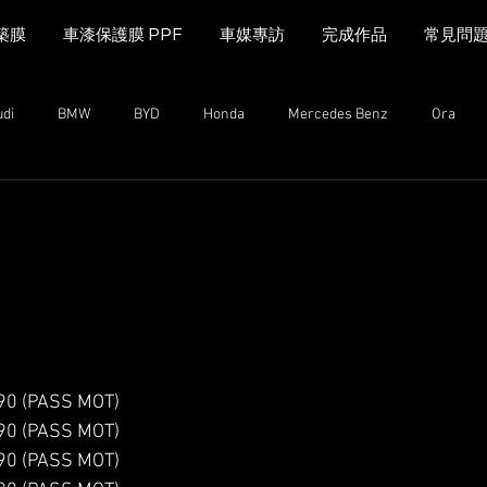
築膜
車漆保護膜 PPF
車媒專訪
完成作品
常見問
udi
BMW
BYD
Honda
Mercedes Benz
Ora
MINI Cooper
Range Rover
Land Rover
Kia
Mazda
n
Mazda
MG
iCAUR
Subaru
Leapmotor
 (PASS MOT)
 (PASS MOT)
 (PASS MOT)